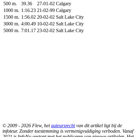
500 m.
39.36
27-01-02
Calgary
1000 m.
1:16.23
21-02-99
Calgary
1500 m.
1:56.02
20-02-02
Salt Lake City
3000 m.
4:00.49
10-02-02
Salt Lake City
5000 m.
7:01.17
23-02-02
Salt Lake City
© 2009 - 2026 Flew, het
auteursrecht
van dit artikel ligt bij de
infoteur. Zonder toestemming is vermenigvuldiging verboden. Vanaf
2021 is InfoNu gestopt met het publiceren van nieuwe artikelen. Het