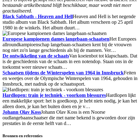
bestaande artikelbestand blijft beschikbaar, maar wordt niet meer
geactualiseerd.
Black Sabbath - Heaven and Hell
Heaven and Hell is het negende
studio album van Black Sabbath. Het album verscheen op 25 april
1980 in de winkels. Het album duurt…
Europese kampioenen dames langebaan-schaatsen
Het Europees
allroundkampioenschap langebaan-schaatsen kent bij de vrouwen
nog niet zo'n lange geschiedenis als bij de mannen. Ver…
De ontwikkeling van de schaats
Van koeienbot tot klapschaats. Dat
is de geschiedenis van de schaats in een notendop. Staan ons in de
toekomst weer nieuwe schaats…
Schaatsen tijdens de Winterspelen van 1964 in Innsbruck
Feiten
en weetjes over de Olympische Winterspelen van 1964, gehouden in
Innsbruck, met nadruk op de schaatssport.
Hardlopen: train je techniek - voorkom blessures
Hardlopen lijkt
een makkelijke sport: het is goedkoop, je hebt niets nodig, je kan het
alleen doen, je kan het buiten doen en je v…
Johann Olav Koss
Johann Olav Koss is een Noorse
oudlangebaanschaatser die met name bekend is geworden door zijn
prestaties in de eerste helft van d…
Bronnen en referenties