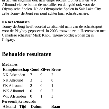
in dat jaar eigenlijk ook haar enige succes. Op het EK en WK
Allround viel ze buiten de medailles en dat gold ook voor de
Olympische Spelen. Na de Olympische Spelen in Salt Lake City
zette Tonny de Jong een punt achter haar schaatscarriére.
Na het schaatsen
Tonny de Jong heeft voordat ze afscheid nam van de schaatssport
voor de Playboy geposeerd. In 2003 trouwde ze in Heerenveen met
Canadese schaatser Mark Knoll, tegenwoordig wonen zij in
Calgary.
Behaalde resultaten
Medailles
Kampioenschap
Goud
Zilver
Brons
NK Afstanden
7
9
2
NK Allround
3
3
0
EK Allround
2
0
1
WK Allround
0
0
2
WK Afstanden
0
1
3
Persoonlijke records
Afstand
Tijd
Datum
Baan