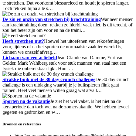
te stretchen. Dat voorkomt blessureleed en houdt je spieren langer.
Toch rekken bijna alle s…
De zin en onzin van stretchen bij krachttraining
Wanneer mensen
aan krachttraining doen, rekken ze hierbij vaak niet. Is dit terecht, of
zou het beter zijn om voor en na de traini…
Heeft stretchen nut?
Hoewel het uitoefenen van rekoefeningen
voor, tijdens of na het sporten de normaalste zaak ter wereld is,
kunnen we onszelf afvrag…
Lichaam van een actieheld
Jean Claude van Damme, Yuri van
Gelder, Mark Wahlberg stuk voor stuk mannen van staal met een
fysiek die onbereikbaar lijkt. Hun '…
Strakke buik met de 30 day crunch challenge
De 30 day crunch
challenge is een uitdaging waarbij je je buikspieren flink gaat
trainen. Heel veel mensen willen graag wat afvall…
Sporten na de vakantie
Je ziet het wel vaker, is het niet na de
kerstperiode dan toch wel na de zomervakantie. We hebben teveel
gegeten en gedronken en w…
Bronnen en referenties
http://www.technogym.com/nl/wellness/lifestyle/stretching-