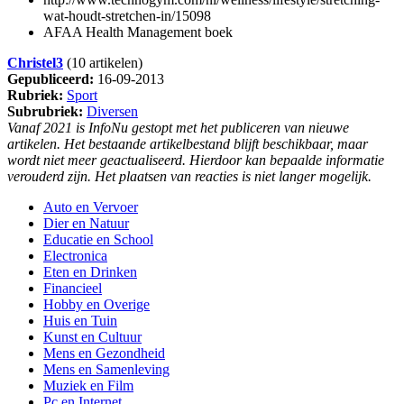
wat-houdt-stretchen-in/15098
AFAA Health Management boek
Christel3
(10 artikelen)
Gepubliceerd:
16-09-2013
Rubriek:
Sport
Subrubriek:
Diversen
Vanaf 2021 is InfoNu gestopt met het publiceren van nieuwe
artikelen. Het bestaande artikelbestand blijft beschikbaar, maar
wordt niet meer geactualiseerd. Hierdoor kan bepaalde informatie
verouderd zijn. Het plaatsen van reacties is niet langer mogelijk.
Auto en Vervoer
Dier en Natuur
Educatie en School
Electronica
Eten en Drinken
Financieel
Hobby en Overige
Huis en Tuin
Kunst en Cultuur
Mens en Gezondheid
Mens en Samenleving
Muziek en Film
Pc en Internet