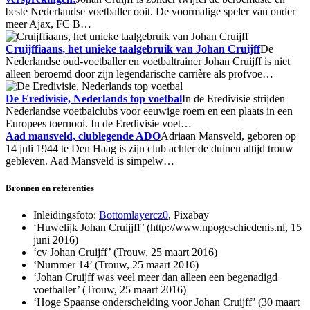
beste Nederlandse voetballer ooit. De voormalige speler van onder
meer Ajax, FC B…
Cruijffiaans, het unieke taalgebruik van Johan Cruijff
De
Nederlandse oud-voetballer en voetbaltrainer Johan Cruijff is niet
alleen beroemd door zijn legendarische carrière als profvoe…
De Eredivisie, Nederlands top voetbal
In de Eredivisie strijden
Nederlandse voetbalclubs voor eeuwige roem en een plaats in een
Europees toernooi. In de Eredivisie voet…
Aad mansveld, clublegende ADO
Adriaan Mansveld, geboren op
14 juli 1944 te Den Haag is zijn club achter de duinen altijd trouw
gebleven. Aad Mansveld is simpelw…
Bronnen en referenties
Inleidingsfoto:
Bottomlayercz0
, Pixabay
‘Huwelijk Johan Cruijjff’ (http://www.npogeschiedenis.nl, 15
juni 2016)
‘cv Johan Cruijff’ (Trouw, 25 maart 2016)
‘Nummer 14’ (Trouw, 25 maart 2016)
‘Johan Cruijff was veel meer dan alleen een begenadigd
voetballer’ (Trouw, 25 maart 2016)
‘Hoge Spaanse onderscheiding voor Johan Cruijff’ (30 maart