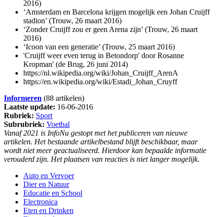
2016)
‘Amsterdam en Barcelona krijgen mogelijk een Johan Cruijff
stadion’ (Trouw, 26 maart 2016)
‘Zonder Cruijff zou er geen Arena zijn’ (Trouw, 26 maart
2016)
‘Icoon van een generatie’ (Trouw, 25 maart 2016)
'Cruijff weer even terug in Betondorp' door Rosanne
Kropman' (de Brug, 26 juni 2014)
https://nl.wikipedia.org/wiki/Johan_Cruijff_ArenA
https://en.wikipedia.org/wiki/Estadi_Johan_Cruyff
Informeren
(88 artikelen)
Laatste update:
16-06-2016
Rubriek:
Sport
Subrubriek:
Voetbal
Vanaf 2021 is InfoNu gestopt met het publiceren van nieuwe
artikelen. Het bestaande artikelbestand blijft beschikbaar, maar
wordt niet meer geactualiseerd. Hierdoor kan bepaalde informatie
verouderd zijn. Het plaatsen van reacties is niet langer mogelijk.
Auto en Vervoer
Dier en Natuur
Educatie en School
Electronica
Eten en Drinken