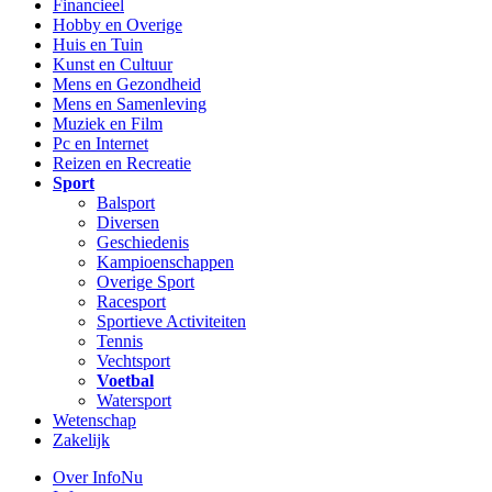
Financieel
Hobby en Overige
Huis en Tuin
Kunst en Cultuur
Mens en Gezondheid
Mens en Samenleving
Muziek en Film
Pc en Internet
Reizen en Recreatie
Sport
Balsport
Diversen
Geschiedenis
Kampioenschappen
Overige Sport
Racesport
Sportieve Activiteiten
Tennis
Vechtsport
Voetbal
Watersport
Wetenschap
Zakelijk
Over InfoNu