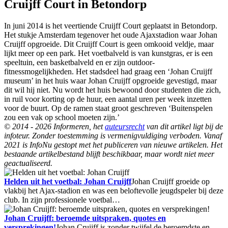
Cruijff Court in Betondorp
In juni 2014 is het veertiende Cruijff Court geplaatst in Betondorp.
Het stukje Amsterdam tegenover het oude Ajaxstadion waar Johan
Cruijff opgroeide. Dit Cruijff Court is geen omkooid veldje, maar
lijkt meer op een park. Het voetbalveld is van kunstgras, er is een
speeltuin, een basketbalveld en er zijn outdoor-
fitnessmogelijkheden. Het stadsdeel had graag een ‘Johan Cruijff
museum’ in het huis waar Johan Cruijff opgroeide gevestigd, maar
dit wil hij niet. Nu wordt het huis bewoond door studenten die zich,
in ruil voor korting op de huur, een aantal uren per week inzetten
voor de buurt. Op de ramen staat groot geschreven ‘Buitenspelen
zou een vak op school moeten zijn.’
© 2014 - 2026 Informeren, het
auteursrecht
van dit artikel ligt bij de
infoteur. Zonder toestemming is vermenigvuldiging verboden. Vanaf
2021 is InfoNu gestopt met het publiceren van nieuwe artikelen. Het
bestaande artikelbestand blijft beschikbaar, maar wordt niet meer
geactualiseerd.
Helden uit het voetbal: Johan Cruijff
Johan Cruijff groeide op
vlakbij het Ajax-stadion en was een beloftevolle jeugdspeler bij deze
club. In zijn professionele voetbal…
Johan Cruijff: beroemde uitspraken, quotes en
versprekingen!
Johan Cruijff is zonder twijfel de beroemdste en